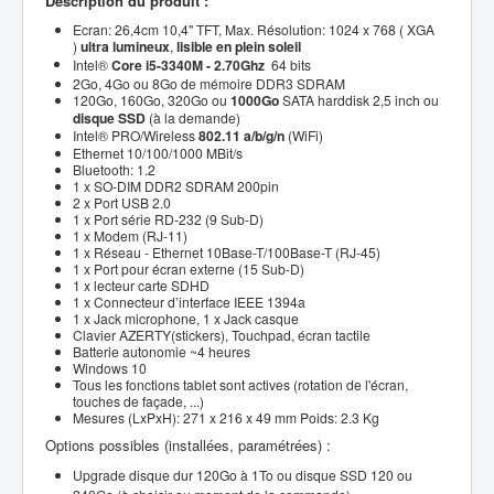
Description du produit :
Ecran: 26,4cm 10,4" TFT, Max. Résolution: 1024 x 768 ( XGA
)
ultra lumineux
,
lisible en plein soleil
Intel®
Core i
5-3340M - 2.70Ghz
64 bits
2Go, 4Go ou 8Go de mémoire DDR3 SDRAM
120Go, 160Go, 320Go ou
1000Go
SATA harddisk 2,5 inch ou
disque SSD
(à la demande)
Intel® PRO/Wireless
802.11 a/b/g/n
(WiFi)
Ethernet 10/100/1000 MBit/s
Bluetooth: 1.2
1 x SO-DIM DDR2 SDRAM 200pin
2 x Port USB 2.0
1 x Port série RD-232 (9 Sub-D)
1 x Modem (RJ-11)
1 x Réseau - Ethernet 10Base-T/100Base-T (RJ-45)
1 x Port pour écran externe (15 Sub-D)
1 x lecteur carte SDHD
1 x Connecteur d’interface IEEE 1394a
1 x Jack microphone, 1 x Jack casque
Clavier AZERTY(stickers), Touchpad, écran tactile
Batterie autonomie ~4 heures
Windows 10
Tous les fonctions tablet sont actives (rotation de l'écran,
touches de façade, ...)
Mesures (LxPxH): 271 x 216 x 49 mm Poids: 2.3 Kg
Options possibles (installées, paramétrées) :
Upgrade disque dur 120Go à 1To ou disque SSD 120 ou