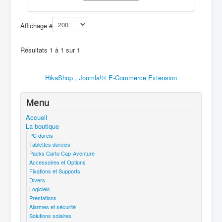
Affichage #
Résultats 1 à 1 sur 1
HikaShop , Joomla!® E-Commerce Extension
Menu
Accueil
La boutique
PC durcis
Tablettes durcies
Packs Carto Cap-Aventure
Accessoires et Options
Fixations et Supports
Divers
Logiciels
Prestations
Alarmes et sécurité
Solutions solaires