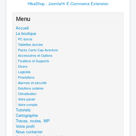
HikaShop , Joomla!® E-Commerce Extension
Menu
Accueil
La boutique
PC durcis
Tablettes durcies
Packs Carto Cap-Aventure
Accessoires et Options
Fixations et Supports
Divers
Logiciels
Prestations
Alarmes et sécurité
Solutions solaires
Climatisation
Votre panier
Votre compte
Tutoriels
Cartographie
Traces, routes, WP
Votre profil
Nous contacter